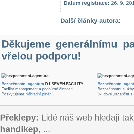
Datum registrace:
26. 9. 20
Další články autora:
Děkujeme generálnímu pa
vřelou podporu!
Bezpečnostní agentura
D.I.SEVEN FACILITY
B
ezpečnostní agen
Facility management a podpůrné činnosti.
Bezpečnostní služb
Poskytujeme
Náhradní plnění
.
úklidové ,recepční s
Překlepy:
Lidé náš web hledají tak
handikep
, ...