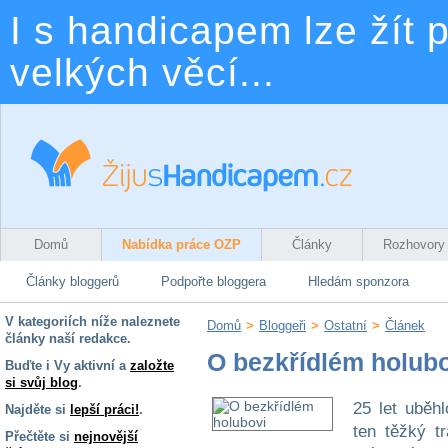
I s handicapem lze žít p
velkých věcí...
Domů
Nabídka práce OZP
Články
Rozhovory
Články bloggerů
Podpořte bloggera
Hledám sponzora
V kategoriích níže naleznete
Domů
>
Bloggeři
>
Ostatní
>
Článek
články naší redakce.
O bezkřídlém holub
Buďte i Vy aktivní a
založte
si svůj blog
.
25 let uběh
Najděte si
lepší práci!
.
ten těžký 
Přečtěte si
nejnovější