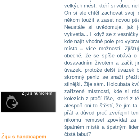
Společné zájmy
velkých měst, kteří si vůbec ne
a volný čas
On si ale chtěl zachovat svoji 
někom toužit a zaset novou pšen
Kultura a akce
Neustále si uvědomuje, jak 
vykvetla... I když se z vesnič
kde najít vhodné pole pro vybra
Rozhovory
místa = více možností. Zjišťu
a příběhy
obecně, že se spíše obává o s
osobností
dosavadním životem a začít ji
úvazek, protože delší úvazek b
Sport
zdravotně
skromný peníz se snaží přežít
postižených
silnější. Žije sám. Holoubata kv
zařízené místnosti, kde si r
Žiju s humorem
kolezích z ptačí říše, které z 
alespoň oni to štěstí, že jim ta
přál a důvod proč zveřejnil ten
nikomu nemusel zpovídat za 
špatném místě a špatným lidem
čistá labuť?
Žiju s handicapem