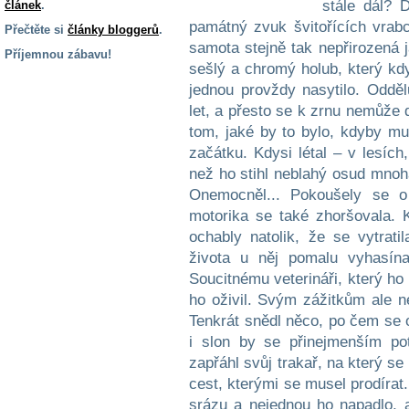
stále dál? 
článek
.
památný zvuk švitořících vrabc
Přečtěte si
články bloggerů
.
samota stejně tak nepřirozená j
Příjemnou zábavu!
sešlý a chromý holub, který kdys
S handicapem
jednou provždy nasytilo. Oddě
na cestách
let, a přesto se k zrnu nemůže d
tom, jaké by to bylo, kdyby mu 
Zdraví
začátku. Kdysi létal – v lesích
a pomůcky
než ho stihl neblahý osud mnoha 
Onemocněl... Pokoušely se o
motorika se také zhoršovala. 
Vzdělání, práce
a příspěvky
ochably natolik, že se vytrati
života u něj pomalu vyhasín
Soucitnému veterináři, který ho 
Náhradní
plnění
ho oživil. Svým zážitkům ale ne
Tenkrát snědl něco, po čem se o
i slon by se přinejmenším po
Rodina a děti
zapřáhl svůj trakař, na který s
cest, kterými se musel prodírat
srázu a nejednou ho napadlo, 