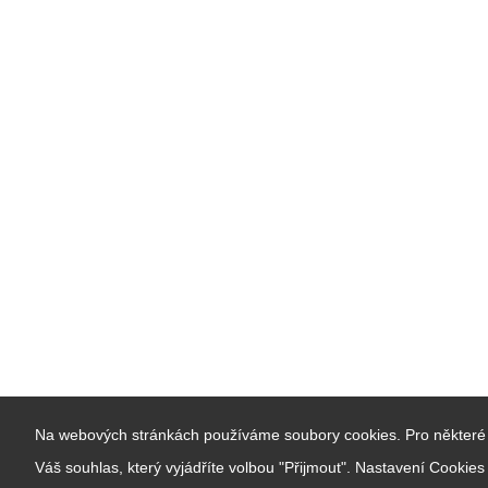
Na webových stránkách používáme soubory cookies. Pro některé 
Váš souhlas, který vyjádříte volbou "Přijmout". Nastavení Cookie