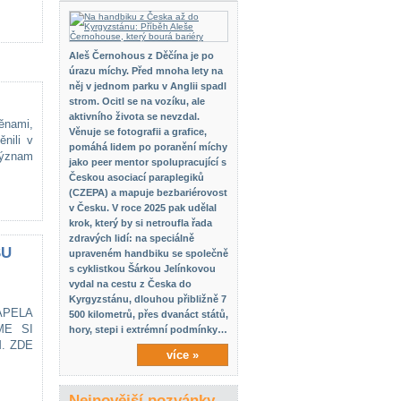
Aleš Černohous z Děčína je po
úrazu míchy. Před mnoha lety na
něj v jednom parku v Anglii spadl
strom. Ocitl se na vozíku, ale
aktivního života se nevzdal.
ěnami,
Věnuje se fotografii a grafice,
nili v
pomáhá lidem po poranění míchy
význam
jako peer mentor spolupracující s
Českou asociací paraplegiků
(CZEPA) a mapuje bezbariérovost
v Česku. V roce 2025 pak udělal
krok, který by si netroufla řada
zdravých lidí: na speciálně
SU
upraveném handbiku se společně
s cyklistkou Šárkou Jelínkovou
vydal na cestu z Česka do
Kyrgyzstánu, dlouhou přibližně 7
APELA
500 kilometrů, přes dvanáct států,
ME SI
hory, stepi i extrémní podmínky…
. ZDE
více »
Nejnovější pozvánky