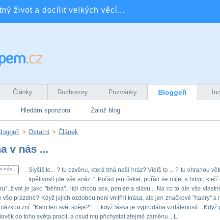
ý život a docílit velkých věcí...
Články
Rozhovory
Pozvánky
Bloggeři
In
Hledám sponzora
Založ blog
loggeři
>
Ostatní
>
Článek
a v nás ...
Slyšíš to... ? tu ozvěnu, která trhá naši hráz? Vidíš to ... ? tu ohranou vět
trpělivostí jde vše snáz.." Pořád jen čekat, pořád se míjet s lidmi, kteř
u", život je jako "běhna".. lidi chcou sex, peníze a slávu... Na co to ale vše vlast
 je vše prázdné? Když jejich ozdobou není vnitřní krása, ale jen značkové "hadry" a
 otázkou zní :"Kam ten svět spěje?" .....když láska je vyprodána vzdáleností... Když 
lověk do toho světa procit, a osud mu přichystal zřejmě záměnu... L: