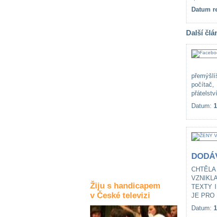
Datum re
Kultura a akce
Další člá
Rozhovory
a příběhy
osobností
přemýšlí
Sport
počítač,
zdravotně
přátelství
postižených
Datum:
1
Žiju s humorem
DODÁV
CHTĚLA
VZNIKL
Žiju s handicapem
TEXTY 
v České televizi
JE PRO 
Datum:
1