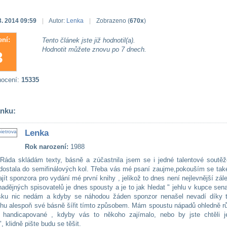
3. 2014 09:59
|
Autor:
Lenka
|
Zobrazeno (
670x
)
ní:
Tento článek jste již hodnotil(a).
Hodnotit můžete znovu po 7 dnech.
3
nocení:
15335
ánku:
Lenka
Rok narození:
1988
Ráda skládám texty, básně a zúčastnila jsem se i jedné talentové soutěž
dostala do semifinálových kol. Třeba vás mé psaní zaujme,pokouším se také
jít sponzora pro vydání mé první knihy , jelikož to dnes není nejlevnější zále
adějných spisovatelů je dnes spousty a je to jak hledat " jehlu v kupce sena
šku nic nedám a kdyby se náhodou žáden sponzor nenašel nevadí díky 
hu alespoň své básně šířit tímto způsobem. Mám spoustu nápadů ohledně r
 handicapované , kdyby vás to někoho zajímalo, nebo by jste chtěli j
, klidně pište budu se těšit.