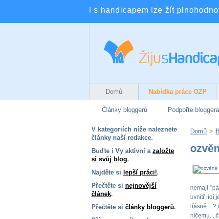
I s handicapem lze žít plnohodnotn
Domů
Nabídka práce OZP
Články bloggerů
Podpořte bloggera
V kategoriích níže naleznete
Domů
>
B
články naší redakce.
ozvěn
Buďte i Vy aktivní a
založte
si svůj blog
.
Najděte si
lepší práci!
.
Přečtěte si
nejnovější
nemají "pár
článek
.
uvnitř lidí
třásně ...?
Přečtěte si
články bloggerů
.
ničemu... č