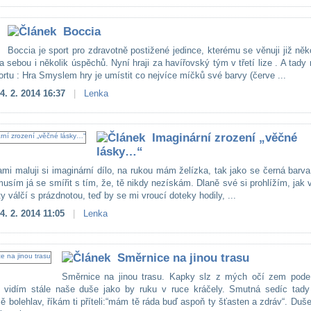
Boccia
Boccia je sport pro zdravotně postižené jedince, kterému se věnuji již něko
 sebou i několik úspěchů. Nyní hraji za havířovský tým v třetí lize . A tady
rtu : Hra Smyslem hry je umístit co nejvíce míčků své barvy (červe ...
4. 2. 2014 16:37
|
Lenka
Imaginární zrození „věčné
lásky…“
mi maluji si imaginární dílo, na rukou mám želízka, tak jako se černá barva
musím já se smířit s tím, že, tě nikdy nezískám. Dlaně své si prohlížím, jak
y válčí s prázdnotou, teď by se mi vroucí doteky hodily, ...
4. 2. 2014 11:05
|
Lenka
Směrnice na jinou trasu
Směrnice na jinou trasu. Kapky slz z mých očí zem pod
 vidím stále naše duše jako by ruku v ruce kráčely. Smutná sedíc tad
ě bolehlav, říkám ti příteli:“mám tě ráda buď aspoň ty šťasten a zdráv“. Duš