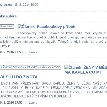
gistrace:
11. 2. 2014 10:09
nky autora:
Facebookový příběh
Facebookový příběh Takové to když sedíš mezi čtyřmi st
š nad tím, jak se lidé v dnešní době k sobě chovají, jako kdyby se změ
 a jejich stálým místem stal se obývák. Takové to když ztrácí se pravý 
, kdy kl ...
0. 2. 2016 17:53
|
Lenka
ŽENY V BĚ
MÁ KAPELA CO MI
Á SÍLU DO ŽIVOTA
 BYCH VÁM PŘEDSTAVIT SVOU KAPELU ŽENY V BĚSU. NAŠE K
A 21.12.2014. ČLENKY KAPELY: LENKA,ADÉLA.VERONIKA. SKLÁDÁ
I HUDBU SAMY CHCEME POMOCI LIDEM BRÁT ŽIVOT S OPTIMISMEM
UKÁZKU JEDNA Z NAŠICH PÍSNÍ I S KLIPEM. JÁ ...
0. 2. 2016 17:50
|
Lenka