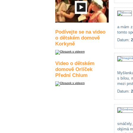
a mám za
Podívejte se na video
tomto spo
o dětském domově
Datum:
2
Korkyně
Video o dětském
domově Orlíček
Myšlenka
Přední Chlum
s bílou, 
mezi prst
Datum:
2
smáčely,
objímá m