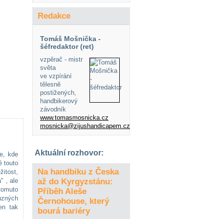
Redakce
Tomáš Mošnička -
šéfredaktor (ret)
vzpěrač - mistr
světa
ve vzpírání
tělesně
postižených,
handbikerový
závodník
www.tomasmosnicka.cz
mosnicka@zijushandicapem.cz
Aktuální rozhovor:
e, kde
 touto
Na handbiku z Česka
žitost,
" , ale
až do Kyrgyzstánu:
tomuto
Příběh Aleše
ůzných
Černohouse, který
en tak
bourá bariéry