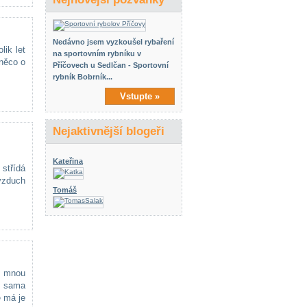
Nedávno jsem vyzkoušel rybaření
lik let
na sportovním rybníku v
 něco o
Příčovech u Sedlčan - Sportovní
rybník Bobrník...
Vstupte »
Nejaktivnější blogeři
Kateřina
 střídá
 vzduch
Tomáš
e mnou
y sama
e má je