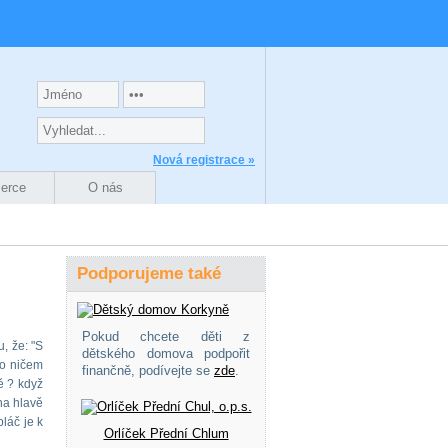
Nová registrace »
zerce
O nás
Podporujeme také
Pokud chcete děti z
u, že: "S
dětského domova podpořit
í o ničem
finančně, podívejte se
zde
.
ně ? když
 na hlavě
pláč je k
Orlíček Přední Chlum