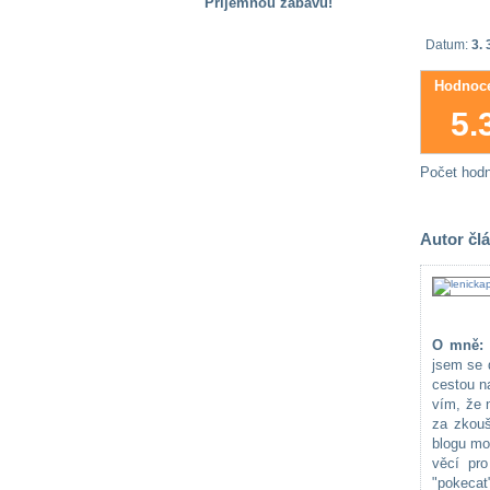
Příjemnou zábavu!
S handicapem
Datum:
3. 
na cestách
Hodnoce
5.
Zdraví
a pomůcky
Počet hod
Vzdělání, práce
a příspěvky
Autor čl
Náhradní
plnění
O mně:
Rodina a děti
jsem se 
cestou na
vím, že n
za zkou
Společné zájmy
blogu mo
a volný čas
věcí pro
"pokecat"