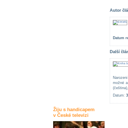
Kultura a akce
Autor čl
Rozhovory
a příběhy
osobností
Datum re
Sport
Další člá
zdravotně
postižených
Žiju s humorem
Narozeni 
možné a 
(čeština
Datum:
3
Žiju s handicapem
v České televizi