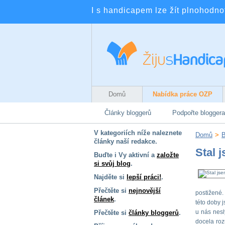
I s handicapem lze žít plnohodnotn
Domů
Nabídka práce OZP
Články bloggerů
Podpořte bloggera
V kategoriích níže naleznete
Domů
>
B
články naší redakce.
Stal 
Buďte i Vy aktivní a
založte
si svůj blog
.
Najděte si
lepší práci!
.
Přečtěte si
nejnovější
postižené.
článek
.
této doby 
u nás nesl
Přečtěte si
články bloggerů
.
docela roz