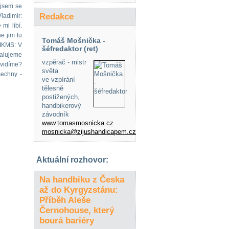
 jsem se
Redakce
ladimír:
mi líbí.
e jim tu
Tomáš Mošnička -
EIKMS: V
šéfredaktor (ret)
Malujeme
vzpěrač - mistr
uvidíme?
světa
šechny -
ve vzpírání
tělesně
postižených,
handbikerový
závodník
www.tomasmosnicka.cz
mosnicka@zijushandicapem.cz
Aktuální rozhovor:
Na handbiku z Česka
až do Kyrgyzstánu:
Příběh Aleše
Černohouse, který
bourá bariéry