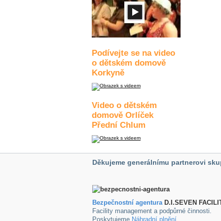
Podívejte se na video
o dětském domově
Korkyně
Video o dětském
domově Orlíček
Přední Chlum
Děkujeme generálnímu partnerovi sku
Bezpečnostní agentura
D.I.SEVEN FACILI
Facility management a podpůrné činnosti.
Poskytujeme
Náhradní plnění
.