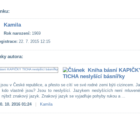
ánku:
Kamila
Rok narození:
1969
gistrace:
22. 7. 2015 12:15
nky autora:
Kniha básní KAPIČK
TICHA neslyšící básnířky
jsou v České republice, a přesto se cítí ve své rodné zemi býti cizincem. Ja
kdo vlastně jsou? Jsou to neslyšící. Jazykem neslyšících není mluvené
), nýbrž znakový jazyk. Znakový jazyk se vyjadřuje pohyby rukou a ...
0. 10. 2016 01:24
|
Kamila