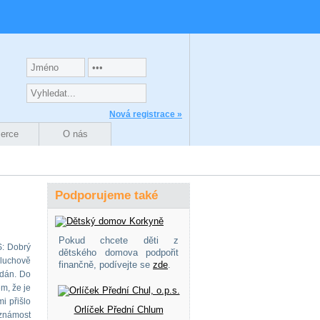
Nová registrace »
zerce
O nás
Podporujeme také
Pokud chcete děti z
S: Dobrý
dětského domova podpořit
luchově
finančně, podívejte se
zde
.
ádán. Do
m, že je
i přišlo
Orlíček Přední Chlum
 známost