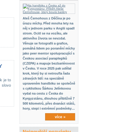
Aleš Černohous z Děčína je po
úrazu míchy. Před mnoha lety na
něj v jednom parku v Anglii spadl
strom. Ocitl se na vozíku, ale
aktivního života se nevzdal.
Věnuje se fotografii a grafice,
pomáhá lidem po poranění míchy
jako peer mentor spolupracující s
Českou asociací paraplegiků
(CZEPA) a mapuje bezbariérovost
Y
v Česku. V roce 2025 pak udělal
krok, který by si netroufla řada
zdravých lidí: na speciálně
k je to
upraveném handbiku se společně
 slovo
s cyklistkou Šárkou Jelínkovou
vydal na cestu z Česka do
Kyrgyzstánu, dlouhou přibližně 7
500 kilometrů, přes dvanáct států,
hory, stepi i extrémní podmínky…
více »
Nejnovější pozvánky