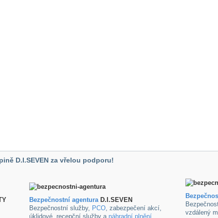
pině D.I.SEVEN za vřelou podporu!
Bezpečnos
TY
B
ezpečnostní agentura
D.I.SEVEN
Bezpečnost
Bezpečnostní služby,
PCO
, zabezpečení akcí,
vzdálený m
úklidové ,recepční služby a
náhradní plnění
.