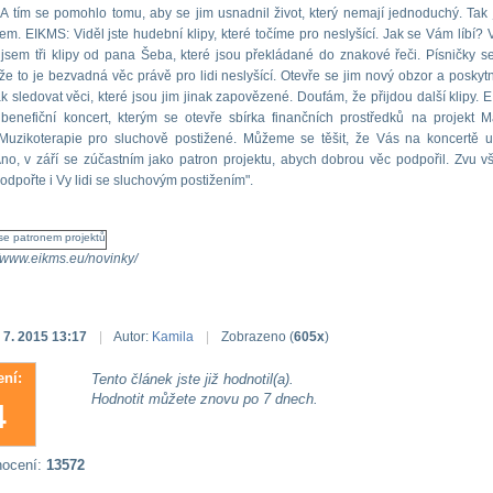
. A tím se pomohlo tomu, aby se jim usnadnil život, který nemají jednoduchý. Tak
nem. EIKMS: Viděl jste hudební klipy, které točíme pro neslyšící. Jak se Vám líbí? V
 jsem tři klipy od pana Šeba, které jsou překládané do znakové řeči. Písničky se 
 že to je bezvadná věc právě pro lidi neslyšící. Otevře se jim nový obzor a poskytn
k sledovat věci, které jsou jim jinak zapovězené. Doufám, že přijdou další klipy. 
benefiční koncert, kterým se otevře sbírka finančních prostředků na projekt 
 Muzikoterapie pro sluchově postižené. Můžeme se těšit, že Vás na koncertě 
Ano, v září se zúčastním jako patron projektu, abych dobrou věc podpořil. Zvu v
podpořte i Vy lidi se sluchovým postižením".
//www.eikms.eu/novinky/
 7. 2015 13:17
|
Autor:
Kamila
|
Zobrazeno (
605x
)
ní:
Tento článek jste již hodnotil(a).
Hodnotit můžete znovu po 7 dnech.
4
nocení:
13572