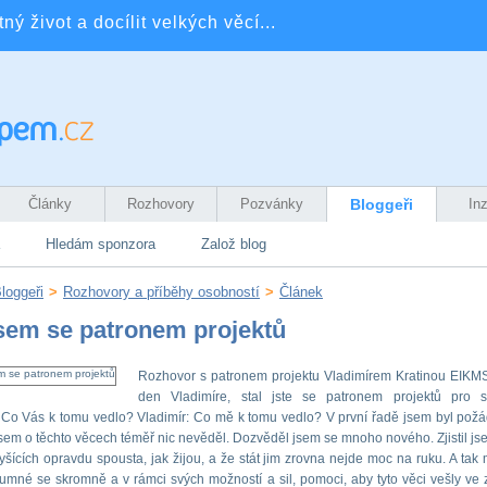
ý život a docílit velkých věcí...
Články
Rozhovory
Pozvánky
Bloggeři
In
Hledám sponzora
Založ blog
loggeři
>
Rozhovory a příběhy osobností
>
Článek
jsem se patronem projektů
Rozhovor s patronem projektu Vladimírem Kratinou EIKM
den Vladimíre, stal jste se patronem projektů pro s
 Co Vás k tomu vedlo? Vladimír: Co mě k tomu vedlo? V první řadě jsem byl pož
jsem o těchto věcech téměř nic nevěděl. Dozvěděl jsem se mnoho nového. Zjistil jse
yšících opravdu spousta, jak žijou, a že stát jim zrovna nejde moc na ruku. A tak m
umné se skromně a v rámci svých možností a sil, pomoci, aby tyto věci vešly ve