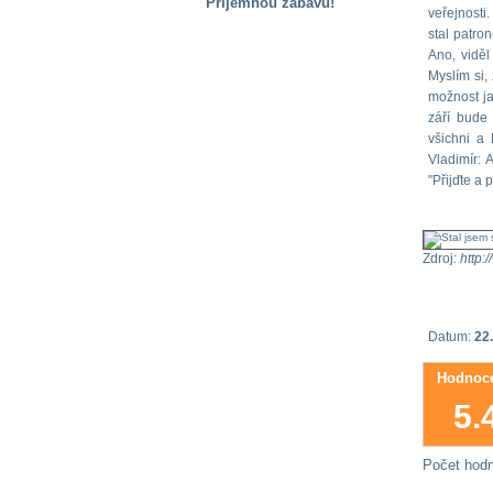
Příjemnou zábavu!
veřejnosti
stal patro
S handicapem
na cestách
Ano, viděl
Myslím si,
možnost ja
Zdraví
září bude 
a pomůcky
všichni a
Vladimír: 
"Přijďte a 
Vzdělání, práce
a příspěvky
Zdroj:
http:
Náhradní
plnění
Datum:
22.
Rodina a děti
Hodnoce
5.
Společné zájmy
a volný čas
Počet hod