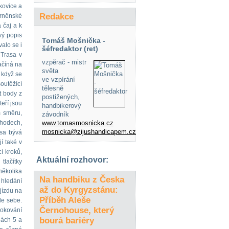
kovice a
Redakce
Brněnské
 čaj a k
vý popis
Tomáš Mošnička -
alo se i
šéfredaktor (ret)
 Trasa v
vzpěrač - mistr
ačíná na
světa
 když se
ve vzpírání
outěžící
tělesně
t body z
postižených,
eří jsou
handbikerový
m směru,
závodník
chodech,
www.tomasmosnicka.cz
mosnicka@zijushandicapem.cz
asa bývá
í také v
í kroků,
Aktuální rozhovor:
tlačítky
několika
Na handbiku z Česka
 hledání
až do Kyrgyzstánu:
 jízdu na
Příběh Aleše
le sebe.
Černohouse, který
rokování
bourá bariéry
nách 5 a