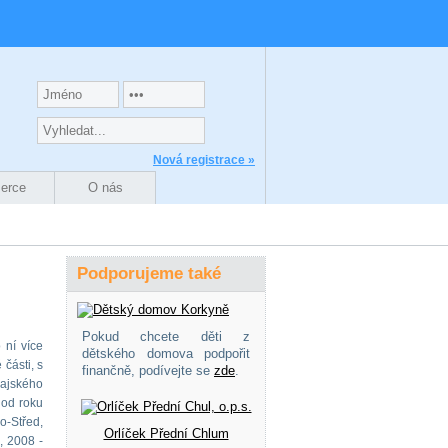
Nová registrace »
zerce
O nás
Podporujeme také
Pokud chcete děti z
 ní více
dětského domova podpořit
části, s
finančně, podívejte se
zde
.
rajského
 od roku
o-Střed,
Orlíček Přední Chlum
, 2008 -