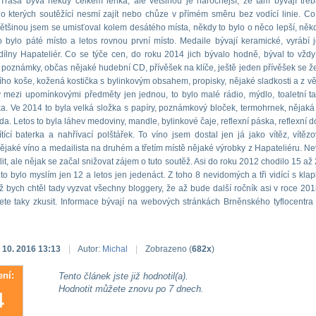
Trasa bývá někdy celkem lehká, ale většinou je náročnější, že tam bývají tře
o kterých soutěžící nesmí zajít nebo chůze v přímém směru bez vodící linie. Co
většinou jsem se umisťoval kolem desátého místa, někdy to bylo o něco lepší, někd
 bylo páté místo a letos rovnou první místo. Medaile bývají keramické, vyrábí je
ílny Hapateliér. Co se týče cen, do roku 2014 jich bývalo hodně, býval to vždy
 poznámky, občas nějaké hudební CD, přívěšek na klíče, ještě jeden přívěšek se 
ho koše, kožená kostička s bylinkovým obsahem, propisky, nějaké sladkosti a z věc
y mezi upomínkovými předměty jen jednou, to bylo malé rádio, mýdlo, toaletní ta
. Ve 2014 to byla velká složka s papíry, poznámkový bloček, termohrnek, nějaká
a. Letos to byla láhev medoviny, mandle, bylinkové čaje, reflexní páska, reflexní 
vítící baterka a nahřívací polštářek. To víno jsem dostal jen já jako vítěz, vítěz
nějaké víno a medailista na druhém a třetím místě nějaké výrobky z Hapateliéru. Ne
tlit, ale nějak se začal snižovat zájem o tuto soutěž. Asi do roku 2012 chodilo 15 až 2
to bylo myslím jen 12 a letos jen jedenáct. Z toho 8 nevidomých a tři vidící s kla
ž bych chtěl tady vyzvat všechny bloggery, že až bude další ročník asi v roce 2018
ete taky zkusit. Informace bývají na webových stránkách Brněnského tyflocentra
. 10. 2016 13:13
|
Autor:
Michal
|
Zobrazeno (
682x
)
ní:
Tento článek jste již hodnotil(a).
Hodnotit můžete znovu po 7 dnech.
4