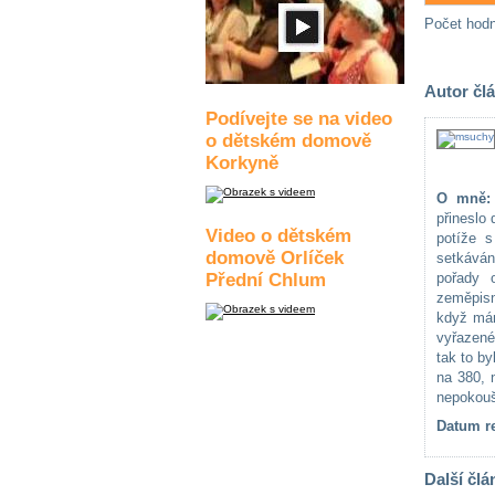
Počet hod
Autor čl
Podívejte se na video
o dětském domově
Korkyně
O mně:
přineslo
Video o dětském
potíže s
domově Orlíček
setkáván
Přední Chlum
pořady 
zeměpisn
když mám 
vyřazené
tak to by
na 380, 
nepokouše
Datum re
Další člá