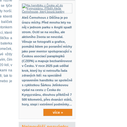
ba různé
 se týče
y horší.
 klienti
Aleš Černohous z Děčína je po
 balíček
úrazu míchy. Před mnoha lety na
žetonkem
něj v jednom parku v Anglii spadl
strom. Ocitl se na vozíku, ale
í, které
aktivního života se nevzdal.
štička a
Věnuje se fotografii a grafice,
 baterka
pomáhá lidem po poranění míchy
domeček,
jako peer mentor spolupracující s
ové vždy
Českou asociací paraplegiků
vím, čím
(CZEPA) a mapuje bezbariérovost
0 lidí, v
v Česku. V roce 2025 pak udělal
pkami na
krok, který by si netroufla řada
, tak to
zdravých lidí: na speciálně
upraveném handbiku se společně
 nebo je
s cyklistkou Šárkou Jelínkovou
vydal na cestu z Česka do
Kyrgyzstánu, dlouhou přibližně 7
500 kilometrů, přes dvanáct států,
hory, stepi i extrémní podmínky…
více »
Nejnovější pozvánky