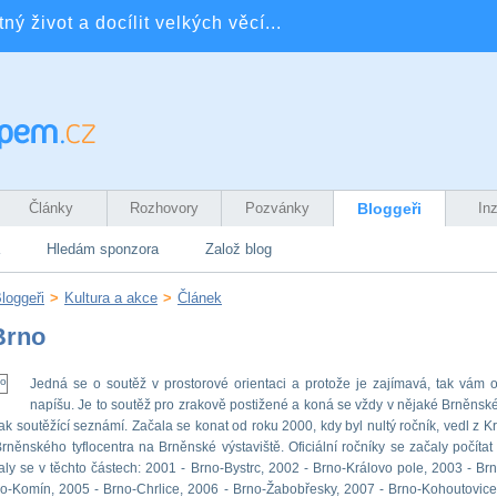
ý život a docílit velkých věcí...
Články
Rozhovory
Pozvánky
Bloggeři
In
Hledám sponzora
Založ blog
loggeři
>
Kultura a akce
>
Článek
Brno
Jedná se o soutěž v prostorové orientaci a protože je zajímavá, tak vám o
napíšu. Je to soutěž pro zrakově postižené a koná se vždy v nějaké Brněnské 
tak soutěžící seznámí. Začala se konat od roku 2000, kdy byl nultý ročník, vedl z K
Brněnského tyflocentra na Brněnské výstaviště. Oficiální ročníky se začaly počítat
ly se v těchto částech: 2001 - Brno-Bystrc, 2002 - Brno-Královo pole, 2003 - Brn
o-Komín, 2005 - Brno-Chrlice, 2006 - Brno-Žabobřesky, 2007 - Brno-Kohoutovice