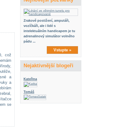
Zrakově postižení, amputáři,
vozíčkáři, ale i lidé s
intelektuálním handicapem je tu
adrenalinový simulátor volného
pádu ...
Vstupte »
ě, což
e nemám
Nejaktivnější blogeři
írody,
utěže,
isné a
Kateřina
vuky a
zebírám
Tomáš
zebral,
mítačce
sem se