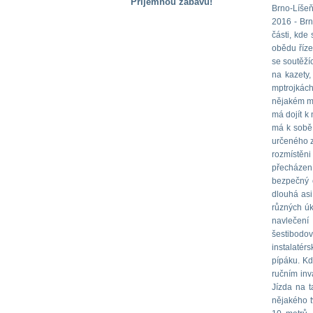
Příjemnou zábavu!
Brno-Líšeň
2016 - Brn
S handicapem
na cestách
části, kde
obědu říze
se soutěží
Zdraví
na kazety,
a pomůcky
mptrojkách
nějakém mí
má dojít k
Vzdělání, práce
má k sobě 
a příspěvky
určeného z
rozmístěni
přecházení
Náhradní
bezpečný 
plnění
dlouhá asi
různých úk
navlečení 
Rodina a děti
šestibodov
instalatér
pípáku. Kdy
ručním inv
Společné zájmy
Jízda na 
a volný čas
nějakého t