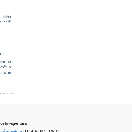
. Jedná
m ještě
m
erá se
oměr a
, máme
tní agentura
D.I.SEVEN SERVICE