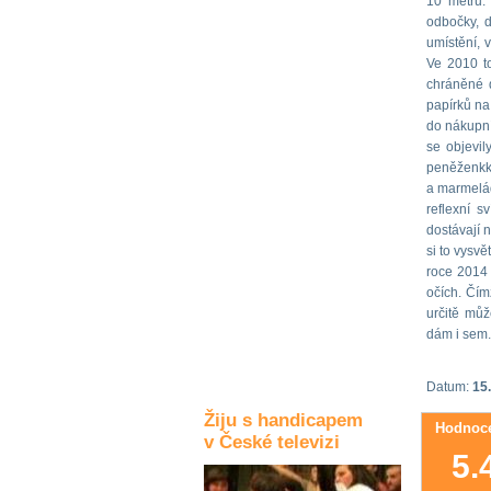
10 metrů. 
odbočky, d
Kultura a akce
umístění, 
Ve 2010 to
chráněné d
Rozhovory
papírků na
a příběhy
do nákupní
osobností
se objevil
peněženkka
Sport
a marmelád
zdravotně
reflexní s
postižených
dostávají 
si to vysvě
Žiju s humorem
roce 2014 
očích. Čím
určitě můž
dám i sem.
Datum:
15
Žiju s handicapem
Hodnoce
v České televizi
5.