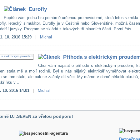
Eurofly
Popíšu vám jednu hru primárně určenou pro nevidomé, která letos vznikla
ofly, letecký simulátor. Eurofly je v Češtině nebo Slovenštině, možná čase
další jazyky. Program se skládá z takových tří hlavních částí. První čás ...
1. 10. 2016 15:29
|
Michal
Příhoda s elektrickým proude
Chci vám napsat o příhodě s elektrickým proudem, kt
den stala mě a mojí rodině. Byl u nás nějaký elektrikář vyměňovat elektr
o se tam stalo, ale pak se začaly dít věci. My máme v domě několik okruhů
kříňku v ...
. 10. 2016 14:01
|
Michal
pině D.I.SEVEN za vřelou podporu!
Bezpečnos