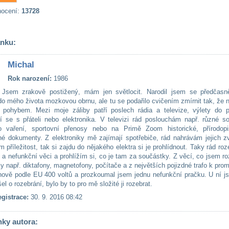
nocení:
13728
ánku:
Michal
Rok narození:
1986
Jsem zrakově postižený, mám jen světlocit. Narodil jsem se předčasn
 do mého života mozkovou obrnu, ale tu se podařilo cvičením zmírnit tak, ž
 pohybem. Mezi moje záliby patří poslech rádia a televize, výlety do př
í se s přáteli nebo elektronika. V televizi rád poslouchám např. různé so
o vaření, sportovní přenosy nebo na Primě Zoom historické, přírodop
é dokumenty. Z elektroniky mě zajímají spotřebiče, rád nahrávám jejich z
příležitost, tak si zajdu do nějakého elektra si je prohlídnout. Taky rád ro
 a nefunkční věci a prohlížím si, co je tam za součástky. Z věcí, co jsem ro
ly např. diktafony, magnetofony, počítače a z největších pojizdné trafo k pro
nově podle EU 400 voltů a prozkoumal jsem jednu nefunkční pračku. U ní j
l o rozebrání, bylo by to pro mě složité ji rozebrat.
gistrace:
30. 9. 2016 08:42
nky autora: