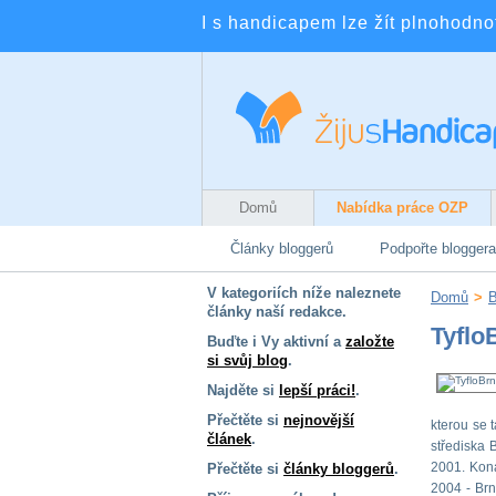
I s handicapem lze žít plnohodnotn
Domů
Nabídka práce OZP
Články bloggerů
Podpořte bloggera
V kategoriích níže naleznete
Domů
>
B
články naší redakce.
Tyflo
Buďte i Vy aktivní a
založte
si svůj blog
.
Najděte si
lepší práci!
.
Přečtěte si
nejnovější
kterou se 
článek
.
střediska 
2001. Kona
Přečtěte si
články bloggerů
.
2004 - Brn