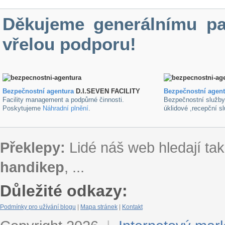
Děkujeme generálnímu pa
vřelou podporu!
Bezpečnostní agentura
D.I.SEVEN FACILITY
B
ezpečnostní agen
Facility management a podpůrné činnosti.
Bezpečnostní služb
Poskytujeme
Náhradní plnění
.
úklidové ,recepční s
Překlepy:
Lidé náš web hledají tak
handikep
, ...
Důležité odkazy:
Podmínky pro užívání blogu
|
Mapa stránek
|
Kontakt