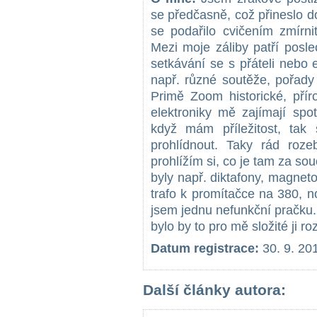
se předčasně, což přineslo 
se podařilo cvičením zmírn
Mezi moje záliby patří poslec
setkávání se s přáteli nebo 
např. různé soutěže, pořady
Primě Zoom historické, pří
elektroniky mě zajímají spo
když mám příležitost, tak 
prohlídnout. Taky rád roz
prohlížím si, co je tam za sou
byly např. diktafony, magneto
trafo k promítačce na 380, 
jsem jednu nefunkční pračku.
bylo by to pro mě složité ji ro
Datum registrace:
30. 9. 20
Další články autora: