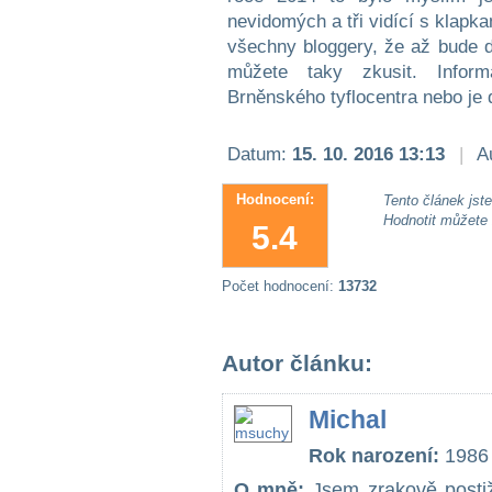
nevidomých a tři vidící s klapk
všechny bloggery, že až bude da
můžete taky zkusit. Infor
Brněnského tyflocentra nebo je
Datum:
15. 10. 2016 13:13
|
Au
Hodnocení:
Tento článek jste 
Hodnotit můžete
5.4
Počet hodnocení:
13732
Autor článku:
Michal
Rok narození:
1986
O mně:
Jsem zrakově postiž