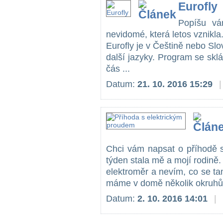
Eurofly
Popíšu vá
nevidomé, která letos vznikla.
Eurofly je v Češtině nebo Sl
další jazyky. Program se sklá
čás ...
Datum:
21. 10. 2016 15:29
|
Chci vám napsat o příhodě s
týden stala mě a mojí rodině.
elektroměr a nevím, co se tam
máme v domě několik okruhů,
Datum:
2. 10. 2016 14:01
|