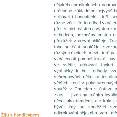
Společné zájmy
nějakého proškoleného dobrovo
a volný čas
určeného základního nejvyššíh
strhávat i hodnotitelé, kteří j
Kultura a akce
různé věci. Je to odhad vzdále
přes silnici, nástup a výstup z 
schodech, bezpečný odstup od
Rozhovory
překážek v úrovni obličeje. Tra
a příběhy
toho se část soutěžící svezo
osobností
různých úkolech, mezi které pat
vzdálenosti pomocí kroků, nav
Sport
zdravotně
ve světle, určování funkcí p
postižených
vysílačky k holi, odhady vzd
sešroubování několika instala
Žiju s humorem
větších koulí v polystyrenovýc
soutěž v Chrlicích v ústavu 
zkusili i jízdu na ručním inval
něco jako tamdem, ale kola j
bývá, kdy se soutěžící sv
odkrokování nějakého tvaru, měl
Žiju s handicapem