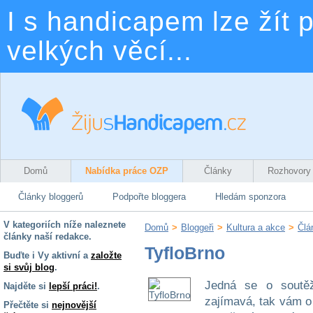
I s handicapem lze žít p
velkých věcí...
Domů
Nabídka práce OZP
Články
Rozhovory
Články bloggerů
Podpořte bloggera
Hledám sponzora
V kategoriích níže naleznete
Domů
>
Bloggeři
>
Kultura a akce
>
Člá
články naší redakce.
TyfloBrno
Buďte i Vy aktivní a
založte
si svůj blog
.
Jedná se o soutěž
Najděte si
lepší práci!
.
zajímavá, tak vám o 
Přečtěte si
nejnovější