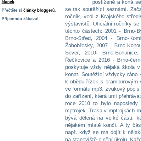
postižené a koná se
článek
.
se tak soutěžící seznámí. Zača
Přečtěte si
články bloggerů
.
ročník, vedl z Krajského střed
Příjemnou zábavu!
výstaviště. Oficiální ročníky s
S handicapem
těchto částech: 2001 - Brno-B
na cestách
Brno-Střed, 2004 - Brno-Komí
Žabobřesky, 2007 - Brno-Kohou
Zdraví
Sever, 2010- Brno-Bohunice,
a pomůcky
Řečkovice a 2016 - Brno-čern
poskytuje vždy nějaká škola v
konat. Soutěžící vždycky ráno k
Vzdělání, práce
a příspěvky
k obědu řízek s bramborovým s
ve formátu mp3, zvukový popis 
do zařízení, která umí přehrávat
Náhradní
plnění
roce 2010 to bylo naposledy
mptrojek. Trasa v mptrojkách m
bývá dělená na velké části, 
Rodina a děti
nějakém místě končí. A ty čás
např. když se má dojít k něja
na stanoviště plnění úkolů. Kaž