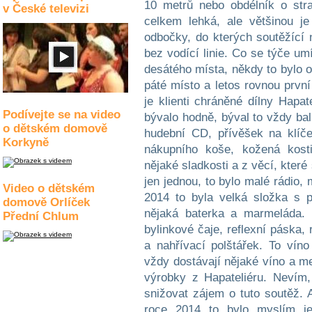
10 metrů nebo obdélník o str
v České televizi
celkem lehká, ale většinou je
odbočky, do kterých soutěžící
bez vodící linie. Co se týče um
desátého místa, někdy to bylo o
páté místo a letos rovnou první
je klienti chráněné dílny Hapat
Podívejte se na video
bývalo hodně, býval to vždy ba
o dětském domově
hudební CD, přívěšek na klíč
Korkyně
nákupního koše, kožená kost
nějaké sladkosti a z věcí, kter
jen jednou, to bylo malé rádio,
Video o dětském
2014 to byla velká složka s 
domově Orlíček
nějaká baterka a marmeláda. 
Přední Chlum
bylinkové čaje, reflexní páska, 
a nahřívací polštářek. To víno
vždy dostávají nějaké víno a me
výrobky z Hapateliéru. Nevím, 
snižovat zájem o tuto soutěž. A
roce 2014 to bylo myslím je