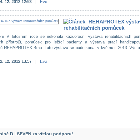
4. 12. 2012 12:53
|
Eva
REHAPROTEX výsta
rehabilitačních pomůcek
ní V letošním roce se nekonala každoroční výstava rehabilitačních po
ých přístrojů, pomůcek pro ležící pacienty a výstava prací handicapo
ků REHAPROTEX Brno. Tato výstava se bude konat v květnu r. 2013. Výst
2. 12. 2012 13:57
|
Eva
pině D.I.SEVEN za vřelou podporu!