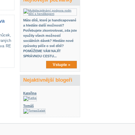
va
Máte dítě, které je handicapované
a hledáte další možnosti?
Potřebujete zkontrolovat, zda jste
můcek,
využily všech možností
vaných
sociálních dávek? Hledáte nové
ava RE
způsoby péče o své dítě?
POMŮŽEME VÁM NAJÍT
SPRÁVNOU CESTU...
Vstupte »
Nejaktivnější blogeři
Kateřina
Tomáš