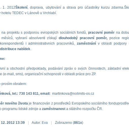
9. 1. 2012
Školení
, doprava, ubytování a strava pro účastníky kurzu zdarma.Šk
v hotelu TEDEC v Lánově u Vrchlabí.
:
 na projektu s podporou evropských sociálních fondů,
pracovní poměr
na dobu 
 měsíců, vybraní absolventi získají
dlouhodobý pracovní poměr,
pozice regio
 korespondentů i administrativních pracovníků,
zaměstnání
v oblasti podpory m
distribuce nabídek
.
me:
vní a obchodní předpoklady, podávání zpráv o svých činnostech, základní elek
 (e-mail, sms), organizační schopnosti v oblasti práce pro ZP.
e prosím obratem:
nková, tel.: 730 143 811, email:
martinkova@nolimits-os.cz
ěr nového života
je financován z prostředků Evropského sociálního fonduprostře
 programu lidské zdroje a
zaměstnanost
a státního rozpočtu ČR.
. 12. 2012 13:39
|
Autor:
Eva
|
Zobrazeno (
861x
)