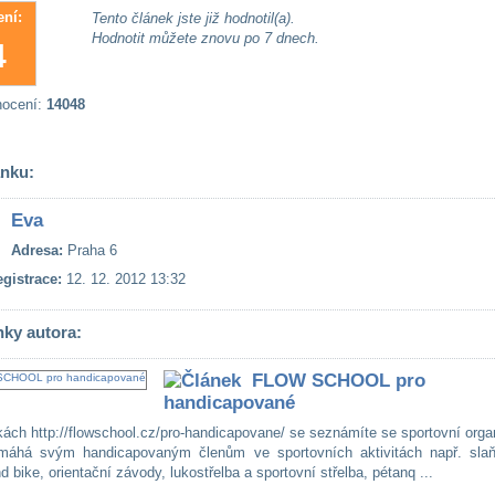
ní:
Tento článek jste již hodnotil(a).
Hodnotit můžete znovu po 7 dnech.
4
nocení:
14048
ánku:
Eva
Adresa:
Praha 6
gistrace:
12. 12. 2012 13:32
nky autora:
FLOW SCHOOL pro
handicapované
kách http://flowschool.cz/pro-handicapovane/ se seznámíte se sportovní orga
máhá svým handicapovaným členům ve sportovních aktivitách např. slaň
nd bike, orientační závody, lukostřelba a sportovní střelba, pétanq ...