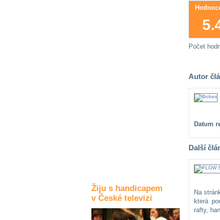
Hodnoce
Kultura a akce
5.
Počet hod
Rozhovory
a příběhy
osobností
Autor čl
Sport
zdravotně
postižených
Žiju s humorem
Datum re
Další člá
Žiju s handicapem
Na strán
v České televizi
která po
rafty, ha