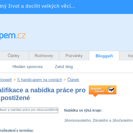
ý život a docílit velkých věcí...
Články
Rozhovory
Pozvánky
Bloggeři
In
Hledám sponzora
Založ blog
loggeři
>
S handicapem na cestách
>
Článek
lifikace a nabídka práce pro
.postižené
Nabídka se týká kraje:
Jihomoravského, Zlínského a Jihočeského
roškolení v termínu: