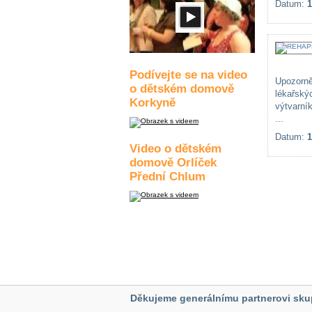
Datum:
1
Podívejte se na video
Upozorně
o dětském domově
lékařsk
Korkyně
výtvarní
...
Datum:
1
Video o dětském
domově Orlíček
Přední Chlum
Děkujeme generálnímu partnerovi sku