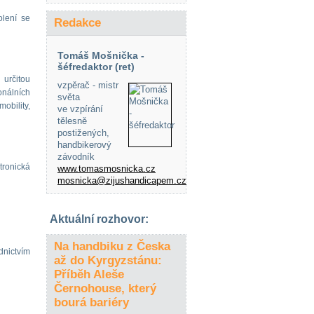
olení se
Redakce
Tomáš Mošnička -
šéfredaktor (ret)
určitou
vzpěrač - mistr
nálních
světa
obility,
ve vzpírání
tělesně
postižených,
handbikerový
závodník
tronická
www.tomasmosnicka.cz
mosnicka@zijushandicapem.cz
Aktuální rozhovor:
Na handbiku z Česka
dnictvím
až do Kyrgyzstánu:
Příběh Aleše
Černohouse, který
bourá bariéry