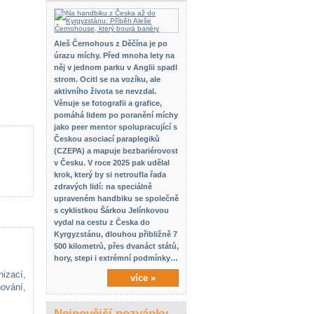
Aleš Černohous z Děčína je po
úrazu míchy. Před mnoha lety na
něj v jednom parku v Anglii spadl
strom. Ocitl se na vozíku, ale
aktivního života se nevzdal.
Věnuje se fotografii a grafice,
pomáhá lidem po poranění míchy
jako peer mentor spolupracující s
Českou asociací paraplegiků
(CZEPA) a mapuje bezbariérovost
v Česku. V roce 2025 pak udělal
krok, který by si netroufla řada
zdravých lidí: na speciálně
upraveném handbiku se společně
s cyklistkou Šárkou Jelínkovou
vydal na cestu z Česka do
Kyrgyzstánu, dlouhou přibližně 7
500 kilometrů, přes dvanáct států,
hory, stepi i extrémní podmínky…
nizací,
více »
ování,
Nejnovější pozvánky