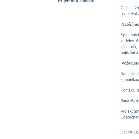
Příjemnou zábavu!
7. 1. – 2
S handicapem
uskuteční 
na cestách
Nabízíme
Zdraví
Spolupráci
a pomůcky
v délce 6
zástupců,
pojištění a
Vzdělání, práce
a příspěvky
Požaduje
Komunikati
Náhradní
komunikace
plnění
Kontaktujt
Rodina a děti
Jana Martí
Projekt
Sm
Operačního
Společné zájmy
a volný čas
Datum:
12