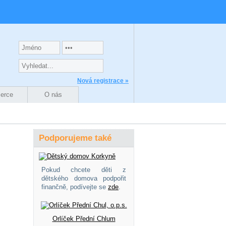
Nová registrace »
zerce
O nás
Podporujeme také
Pokud chcete děti z
dětského domova podpořit
finančně, podívejte se
zde
.
Orlíček Přední Chlum