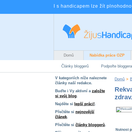
I s handicapem lze žít plnohodnotn
Domů
Nabídka práce OZP
Články bloggerů
Podpořte bloggera
V kategoriích níže naleznete
Domů
>
B
články naší redakce.
Rekva
Buďte i Vy aktivní a
založte
zdrav
si svůj blog
.
Najděte si
lepší práci!
.
Přečtěte si
nejnovější
článek
.
Přečtěte si
články bloggerů
.
Nutnost p